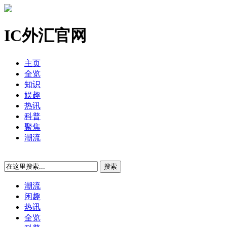
IC外汇官网
主页
全览
知识
娱趣
热讯
科普
聚焦
潮流
潮流
闲趣
热讯
全览