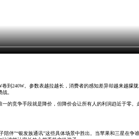
从30W卷到240W。参数表越拉越长，消费者的感知差异却越来越
费战。
唯一的竞争手段就是降价，但降价会让所有人的利润趋近于零。
亲子陪伴”“银发族通讯”这些具体场景中胜出。当苹果和三星在