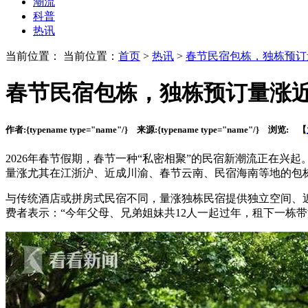
潮流
科普
热讯
当前位置： 当前位置：
首页
>
热讯
>
春节民宿包栋，独栋预订
春节民宿包栋，独栋预订量涨
作者:
{typename type="name"/}
来源:
{typename type="name"/}
浏览:
【
2026年春节假期，春节一种“私密相聚”的民宿新潮流正在兴
量涨尤其在江浙沪、近成川渝、春节云南、民宿海南等地的包
与传统酒店或拼房式民宿不同，量涨独栋民宿提供独立空间、
费者表示：“今年父母、兄弟姐妹共12人一起过年，租下一栋