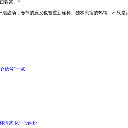
口致富。”
一池温汤，春节的意义也被重新诠释。独栋民宿的热销，不只是消
持仓信号”一览
一杯清茶 化一段纠纷