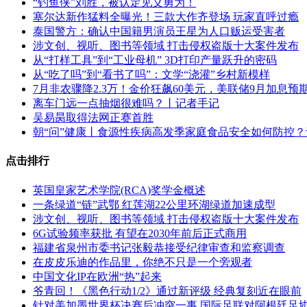
“钓鱼侠”刘胜，被认定见义勇为！
塞尔达新作猛料全曝光！三款大作齐登场 玩家直呼过瘾
泰国警方：确认中国籍男演员王星为人口贩运受害者
涉文创、视听、图书等领域 打击侵权盗版十大案件发布
从“打样工具”到“工业母机” 3D打印产量跃升的密码
从“吃了吗”到“看书了吗”：文学“浇灌”乡村新模样
7月非农骤降2.3万！金价狂飙60美元，美联储9月加息预
离车门远一点抽烟很难吗？丨记者手记
吴易昺取得法网正赛首胜
朝“问”健康丨食源性疾病高发季家庭食品安全如何防控
点击排行
英国皇家艺术学院(RCA)奖学金概述
一条绿道“链”武鄂 红莲湖22公里环湖绿道加速成型
涉文创、视听、图书等领域 打击侵权盗版十大案件发布
6G试验频率获批 有望在2030年前后正式商用
福建省泉州市委书记张毅恭接受纪律审查和监察调查
在皮皮乐迪的作品里，你绝不只是一个旁观者
中国文化IP在欧洲“热”起来
爷青回！《黑色行动1/2》通过新评级 经典复刻近在眼前
针对美加墨世界杯决赛后冲突一事 国际足联对阿根廷足