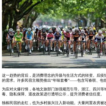
这一趋势的背后，是消费理念的升级与生活方式的转变。后疫情
的需求。许多民宿主顺势推出“年味套餐”——包含写春联、
为应对火爆行情，各地文旅部门加强规范引导。浙江、四川等
毒、隐私保障、退改政策进行透明公示，提升消费者信任度。
独栋民宿的走红，也为乡村振兴注入新动能。大量闲置农房被