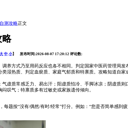
自测攻略
正文
攻略
大
中
小
】 发布时间:
2026-08-07 17:20:12
评论数:
、调养方式乃至用药反应也各不相同。判定国家中医药管理局发
分类湿热质、判定血瘀质、家庭气郁质和特禀质。攻略知道自家
；气虚质常感乏力、易出汗；阳虚质怕冷、手脚冰凉；阴虚质则
胸闷叹气；特禀质多有过敏史或家族遗传倾向。
），每题按“没有/偶然/有时/经常”打分。例如：“您是否简单感