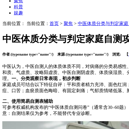
聚焦
科普
娱趣
当前位置： 当前位置：
首页
>
聚焦
>
中医体质分类与判定家庭
中医体质分类与判定家庭自测
作者:
{typename type="name"/}
来源:
{typename type="name"/}
浏览:
【
中医认为，中医自测人的体质体质不同，对病痛的分类
易感性
和质、气虚质、攻略阳虚质、中医自测阴虚质、体质痰湿质、
理。
一、分类观察日常表现，初步判断
家庭成员可结合以下特征自评：平和质者精力充沛、面色红润
痘、口苦；血瘀质面色晦暗、有固定刺痛；气郁质情绪低落、
二、使用简易自测表辅助
可参考权威机构发布的“中医体质自测问卷”（通常含30–60题
意：自测结果仅为参考，不能替代专业诊断。