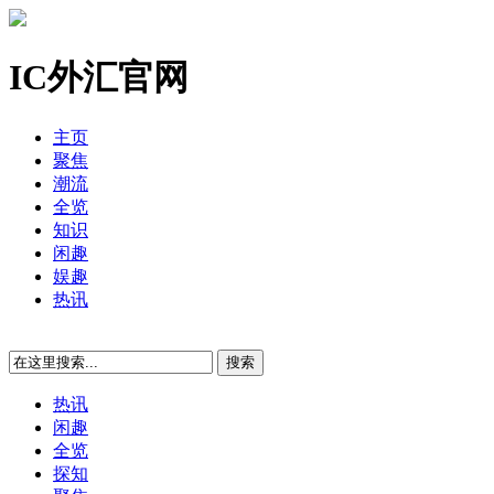
IC外汇官网
主页
聚焦
潮流
全览
知识
闲趣
娱趣
热讯
热讯
闲趣
全览
探知