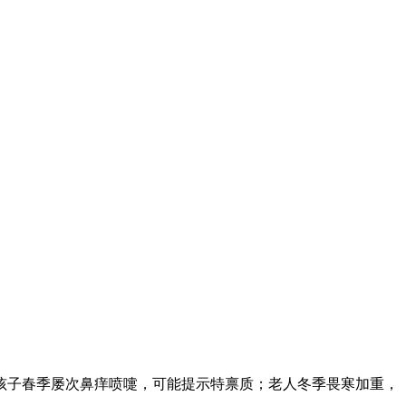
孩子春季屡次鼻痒喷嚏，可能提示特禀质；老人冬季畏寒加重，