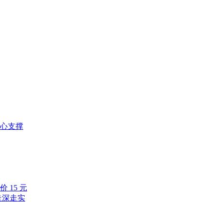
心支撑
15 元
走深走实