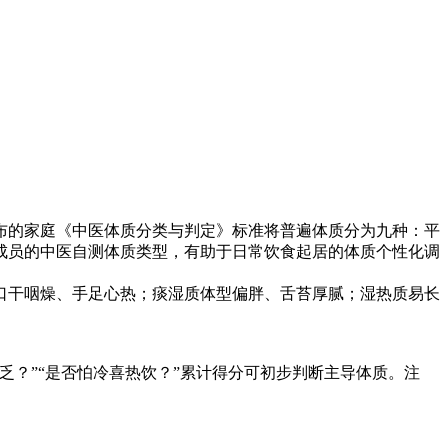
布的家庭《中医体质分类与判定》标准将普遍体质分为九种：平
成员的中医自测
体质类型，有助于日常饮食起居的体质个性化调
口干咽燥、手足心热；痰湿质体型偏胖、舌苔厚腻；湿热质易长
到疲乏？”“是否怕冷喜热饮？”累计得分可初步判断主导体质。注