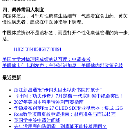
四、调养需因人制宜
判定体质后，可针对性调整生活细节：气虚者宜食山药、黄芪
慢性病患者，建议在中医师指导下调理。
中医体质辨识不是贴标签，而是打开个性化康健管理的第一步
活。
[1]
[2]
[3]
[4]
[5]
[6]
[7]
[8]
[9]
美国大学对物理碗成绩的认可度：申请参考
美联储卡什卡利发声：主张渐进加息，美联储内部政策分歧
最近更新
浙江新昌通报“传销头目出狱办书院打孩子”
《叶问：功夫传奇》7月定档 一代宗师狱中绝命突围！
2027年美国本科申请冲刺节奏指南
华硕发布创梦Pro 27 OLED SDI专业显示器：集成 12G
Ross数学项目夏校申请指南：材料准备与面试技巧
英国学生签申请时间线
去年没用完的防晒霜，到底能不能接着用啊？