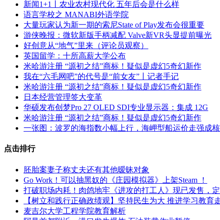
新闻1+1丨农业农村现代化 五年后会是什么样
语言学校之 MANABI外语学院
大量玩家认为新一期的索尼State of Play发布会很重要
游侠晚报：微软新版手柄减配 Valve新VR头显提前曝光
好创意从“地气”里来（评论员观察）
英国留学：十所高薪大学公布
米哈游注册 “源初之结”商标！疑似是虚幻5奇幻新作
我在“六毛网吧”的代号是“前女友”丨记者手记
米哈游注册 “源初之结”商标！疑似是虚幻5奇幻新作
日本经营管理签大变革
华硕发布创梦Pro 27 OLED SDI专业显示器：集成 12G
米哈游注册 “源初之结”商标！疑似是虚幻5奇幻新作
一张图：波罗的海指数小幅上行，海岬型船运价走强成核
点击排行
胚胎案妻子称丈夫还有其他暧昧对象
Go Work！可以抽黑奴的《庄园模拟器》上架Steam ！
打破职场内耗！肉鸽地牢《进攻的打工人》现已发售，定价 
【树立和践行正确政绩观】坚持民生为大 推进学习教育
麦吉尔大学工程学院教育解析