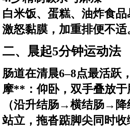
白米饭、蛋糕、油炸食品
激怒黏膜，加重排便不适
二、晨起5分钟运动法
肠道在清晨6–8点最活跃，
摩**：仰卧，双手叠放于
（沿升结肠→横结肠→降结
站立，拖沓踮脚尖同时收