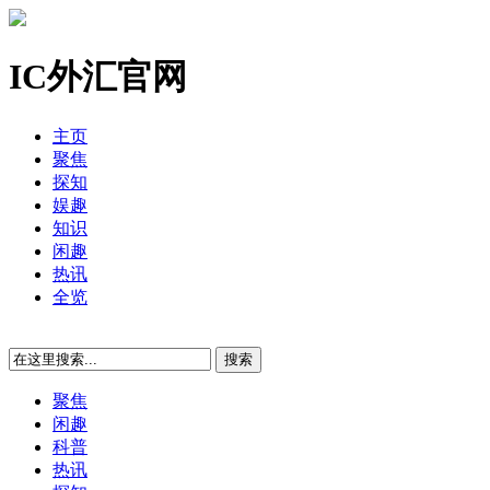
IC外汇官网
主页
聚焦
探知
娱趣
知识
闲趣
热讯
全览
聚焦
闲趣
科普
热讯