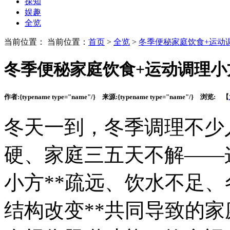
探知
娱趣
全览
当前位置： 当前位置：
首页
>
全览
>
冬季便秘家庭饮食+运动
冬季便秘家庭饮食+运动调理小
作者:
{typename type="name"/}
来源:
{typename type="name"/}
浏览:
【
冬天一到，冬季调理不少
硬、家庭
三五天不解——
小方**疏远、饮水不足
结构改变**共同导致的