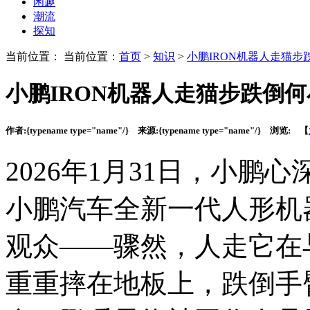
闲趣
潮流
探知
当前位置： 当前位置：
首页
>
知识
>
小鹏IRON机器人走猫
小鹏IRON机器人走猫步跌倒
作者:
{typename type="name"/}
来源:
{typename type="name"/}
浏览:
【
2026年1月31日，小
小鹏汽车全新一代人形机
观众——骤然，人走
它在
重重摔在地板上，跌倒手