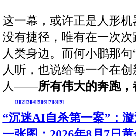
这一幕，或许正是人形机
没有捷径，唯有在一次次
人类身边。而何小鹏那句
人听，也说给每一个在创
人——
所有伟大的奔跑，
[1]
[2]
[3]
[4]
[5]
[6]
[7]
[8]
[9]
“沉迷AI自杀第一案”：
一张图：2026年8月7日