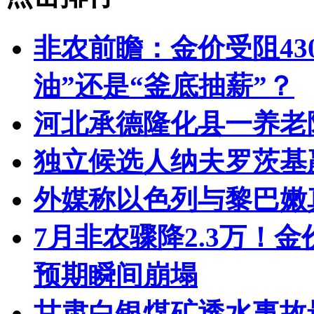
非农前瞻：金价受阻43
油”还是“釜底抽薪”？
河北承德隆化县一养老
独立候选人纳夫罗茨基
外媒称以色列与黎巴嫩
7月非农骤降2.3万！
预期瞬间崩塌
甘肃白银煤矿透水事故