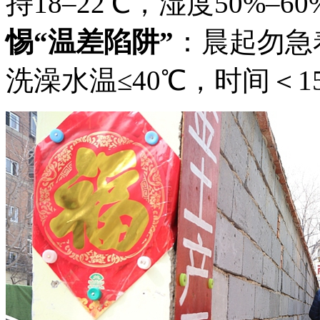
持18–22℃，湿度50%–
惕“温差陷阱”
：晨起勿急
洗澡水温≤40℃，时间＜