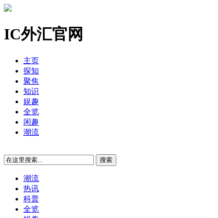
IC外汇官网
主页
探知
聚焦
知识
娱趣
全览
闲趣
潮流
潮流
热讯
科普
全览