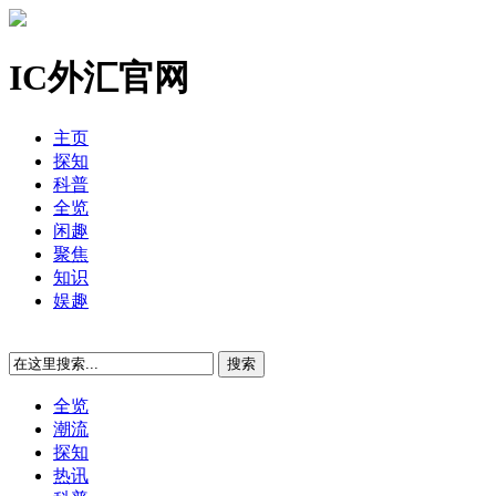
IC外汇官网
主页
探知
科普
全览
闲趣
聚焦
知识
娱趣
全览
潮流
探知
热讯