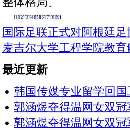
整体格局。
[1]
[2]
[3]
[4]
[5]
[6]
[7]
[8]
[9]
国际足联正式对阿根廷足
麦吉尔大学工程学院教育
最近更新
韩国传媒专业留学回国
郭涵煜夺得温网女双冠
郭涵煜夺得温网女双冠