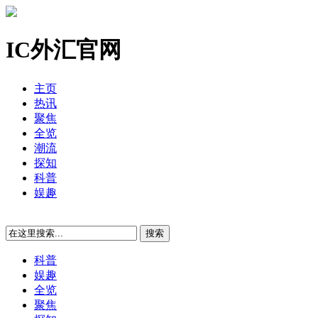
IC外汇官网
主页
热讯
聚焦
全览
潮流
探知
科普
娱趣
科普
娱趣
全览
聚焦