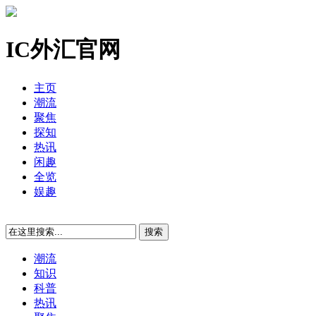
IC外汇官网
主页
潮流
聚焦
探知
热讯
闲趣
全览
娱趣
潮流
知识
科普
热讯