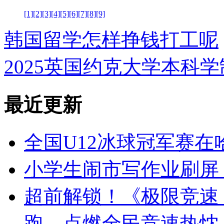
[1]
[2]
[3]
[4]
[5]
[6]
[7]
[8]
[9]
韩国留学怎样挣钱打工呢
2025英国约克大学本科
最近更新
全国U12冰球冠军赛在
小学生闹市写作业刷屏
超前解锁！《极限竞速：
跑，点燃全民竞速热忱