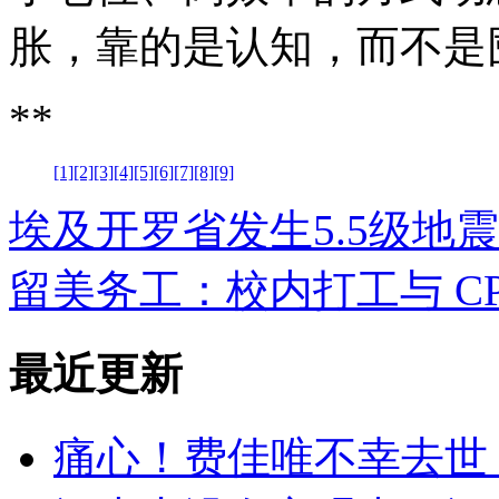
胀，靠的是认知，而不是
**
[1]
[2]
[3]
[4]
[5]
[6]
[7]
[8]
[9]
埃及开罗省发生5.5级地
留美务工：校内打工与 C
最近更新
痛心！费佳唯不幸去世