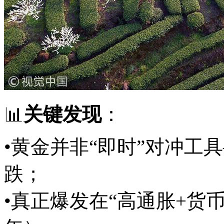
📊
关键发现
：
•黄金并非“即时”对冲工
跌；
•真正爆发在“高通胀+货币信