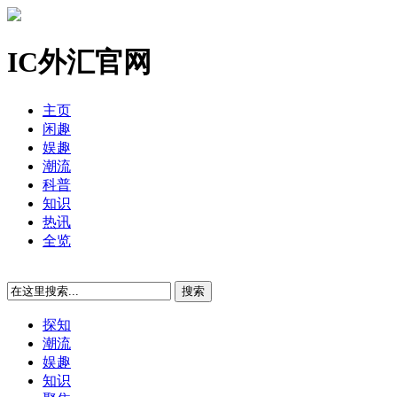
IC外汇官网
主页
闲趣
娱趣
潮流
科普
知识
热讯
全览
探知
潮流
娱趣
知识