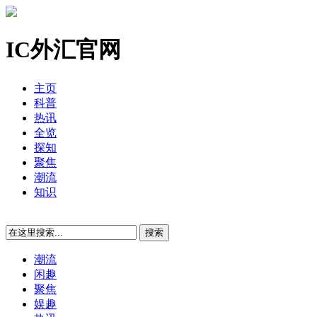
IC外汇官网
主页
科普
热讯
全览
探知
聚焦
潮流
知识
潮流
闲趣
聚焦
娱趣