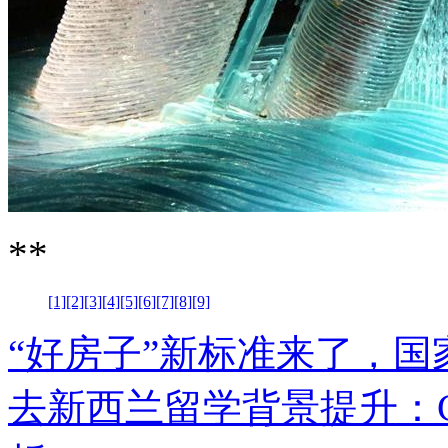
**
[1]
[2]
[3]
[4]
[5]
[6]
[7]
[8]
[9]
“好房子”新标准来了，
去新西兰留学背景提升：Ch