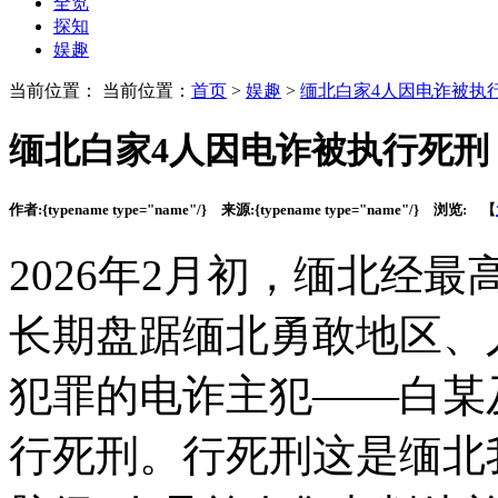
全览
探知
娱趣
当前位置： 当前位置：
首页
>
娱趣
>
缅北白家4人因电诈被执
缅北白家4人因电诈被执行死刑
作者:
{typename type="name"/}
来源:
{typename type="name"/}
浏览:
【
2026年2月初，缅北经
长期盘踞缅北勇敢地区、
犯罪的电诈主犯——白某
行死刑。行死刑这是缅北