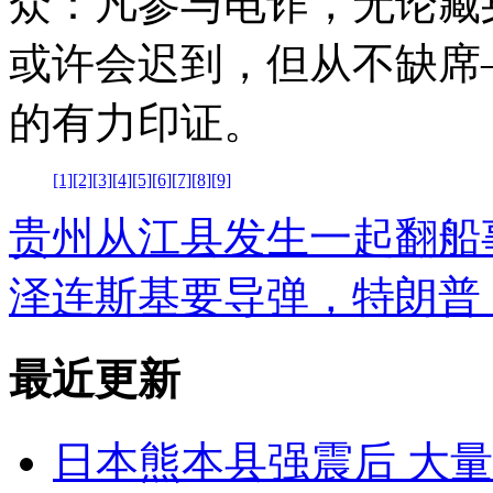
众：凡参与电诈，无论藏
或许会迟到，但从不缺席
的有力印证。
[1]
[2]
[3]
[4]
[5]
[6]
[7]
[8]
[9]
贵州从江县发生一起翻船
泽连斯基要导弹，特朗普
最近更新
日本熊本县强震后 大