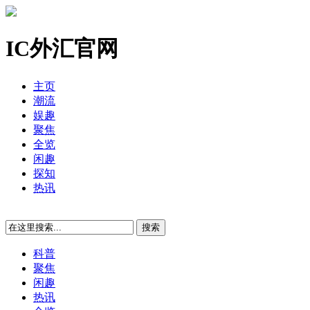
IC外汇官网
主页
潮流
娱趣
聚焦
全览
闲趣
探知
热讯
科普
聚焦
闲趣
热讯