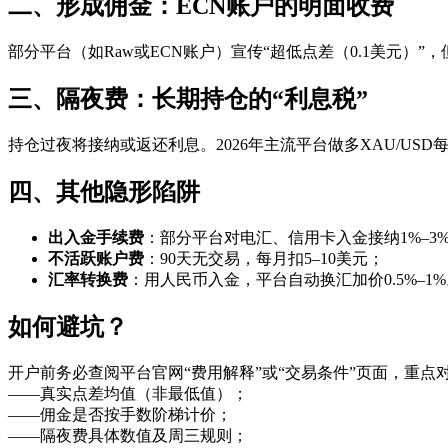
二、形成佣金：ECN账户的明面收费
部分平台（如Raw或ECN账户）宣传“超低点差（0.1美元）”，
三、隔夜费：长期持仓的“利息税”
持仓过夜将接纳或返还利息。2026年主流平台做多XAU/USD每日
四、其他隐形陷阱
出入金手续费
：部分平台对电汇、信用卡入金接纳1%–3
不活跃账户费
：90天无交易，每月扣5–10美元；
汇率转换费
：用人民币入金，平台自动换汇加价0.5%–1
如何避坑？
开户前务必查阅平台官网“费用解释”或“交易条件”页面，重点
——真实点差均值（非最低值）；
——佣金是否按手数阶梯计价；
——隔夜费具体数值及周三规则；