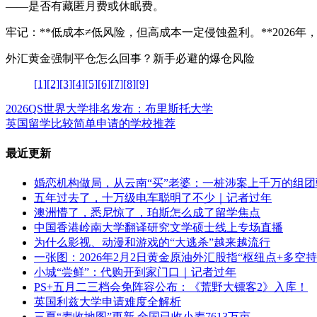
——是否有藏匿月费或休眠费。
牢记：**低成本≠低风险，但高成本一定侵蚀盈利。**2026
外汇黄金强制平仓怎么回事？新手必避的爆仓风险
[1]
[2]
[3]
[4]
[5]
[6]
[7]
[8]
[9]
2026QS世界大学排名发布：布里斯托大学
英国留学比较简单申请的学校推荐
最近更新
婚恋机构做局，从云南“买”老婆：一桩涉案上千万的组团
五年过去了，十万级电车聪明了不少｜记者过年
澳洲懵了，悉尼惊了，珀斯怎么成了留学焦点
中国香港岭南大学翻译研究文学硕士线上专场直播
为什么影视、动漫和游戏的“大逃杀”越来越流行
一张图：2026年2月2日黄金原油外汇股指“枢纽点+多空
小城“尝鲜”：代购开到家门口｜记者过年
PS+五月二三档会免阵容公布：《荒野大镖客2》入库！
英国利兹大学申请难度全解析
三夏“麦收地图”更新 全国已收小麦7613万亩