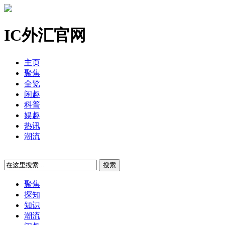
IC外汇官网
主页
聚焦
全览
闲趣
科普
娱趣
热讯
潮流
聚焦
探知
知识
潮流