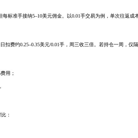
但每标准手接纳5–10美元佣金。以0.01手交易为例，单次往返成
扣费约0.25–0.35美元/0.01手，周三收三倍。若持仓一周，
%费用；
%。
对比：