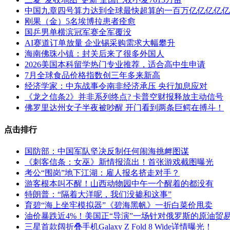
中国九章四号算力达到全球最快超算的一百万亿亿亿亿亿
刚果（金）5名埃博拉患者痊愈
国乒男单横滨冠军赛全军覆没
AI赛道订单放量 企业锡采购需求大幅攀升
海南佛珠小镇：封关后来了很多外国人
2026美国本科留学热门专业推荐，适合高中生申请
7月全球食品价格指数创三年多来新高
经济学家：中东战事令南非经济承压 央行加息应对
《龙之信条2》并非系列终点? 卡普空财报释放主动信号
佛罗里达州女子半夜被吵醒 开门看到两条巨鳄在搏斗！
点击排行
国防部：中国军队坚决反制任何闹海挑衅图谋
《刺客信条：女巫》新情报流出！首张游戏截图曝光
考公“围岗”地下江湖：雇人报名挤走对手？
游客根本叫不醒！山西动物园中午一个醒着的都没有
特朗普：“隔着大洋呢，我们没掺和这事”
育碧“海上坐牢模拟器”《碧海黑帆》一折白菜价甩卖
油价暴跌近4%！美国正“导演”一场针对俄罗斯的原油贸
三星首款阔折叠手机Galaxy Z Fold 8 Wide详情曝光！