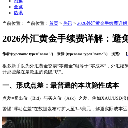
闲趣
全览
热讯
当前位置： 当前位置：
首页
>
热讯
>
2026外汇黄金手续费详
2026外汇黄金手续费详解：避
作者:
{typename type="name"/}
来源:
{typename type="name"/}
浏览:
【
很多新手以为外汇黄金交易“零佣金”就等于“零成本”，外汇结
开那些藏在条款里的免隐“坑”。
一、形成点差：最普遍的本坑隐性成本
点差=卖出价（Bid）与买入价（Ask）之差。例如XAU/USD报价232
警惕“浮动点差”在数据发布时扩大至3–5美元，解避实际成本