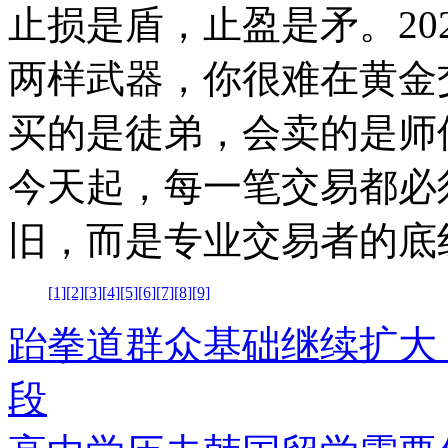
止损是盾，止盈是矛。20
两样武器，你很难在黄金
买的是徒弟，会卖的是师
今天起，每一笔交易都必
旧，而是专业交易者的底
[1]
[2]
[3]
[4]
[5]
[6]
[7]
[8]
[9]
跆拳道群众基础继续扩大 
段