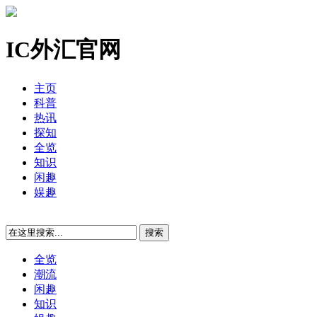
IC外汇官网
主页
科普
热讯
探知
全览
知识
闲趣
娱趣
全览
潮流
闲趣
知识