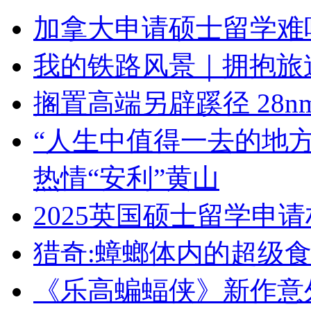
加拿大申请硕士留学难
我的铁路风景｜拥抱旅
搁置高端另辟蹊径 28
“人生中值得一去的地
热情“安利”黄山
2025英国硕士留学申
猎奇:蟑螂体内的超级
《乐高蝙蝠侠》新作意