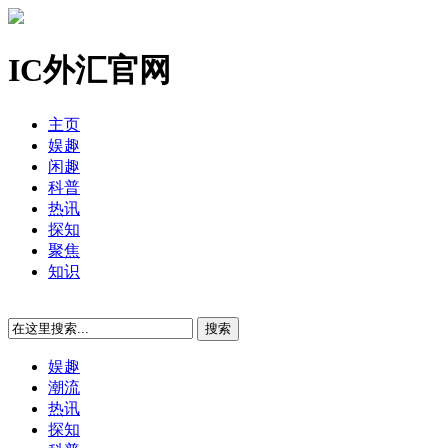
IC外汇官网
主页
娱趣
闲趣
科普
热讯
探知
聚焦
知识
娱趣
潮流
热讯
探知