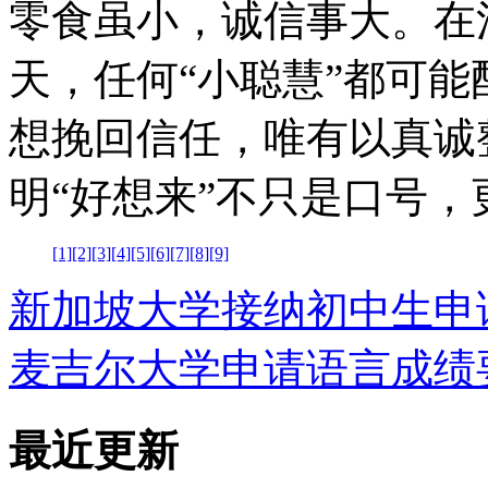
零食虽小，诚信事大。在
天，任何“小聪慧”都可能
想挽回信任，唯有以真诚
明“好想来”不只是口号
[1]
[2]
[3]
[4]
[5]
[6]
[7]
[8]
[9]
新加坡大学接纳初中生申
麦吉尔大学申请语言成绩
最近更新