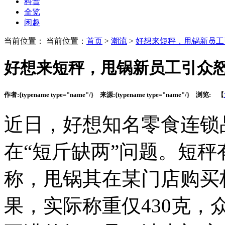
科普
全览
闲趣
当前位置： 当前位置：
首页
>
潮流
>
好想来短秤，甩锅新员工
好想来短秤，甩锅新员工引众
作者:
{typename type="name"/}
来源:
{typename type="name"/}
浏览:
【
近日，好想知名零食连锁
在“短斤缺两”问题。短
称，甩锅
其在某门店购买
果，实际称重仅430克，