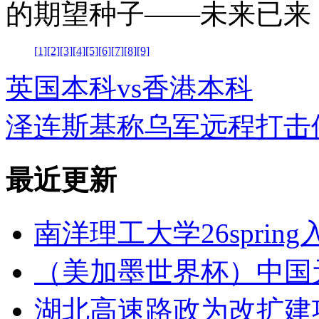
的期望种子——未来已来
[1]
[2]
[3]
[4]
[5]
[6]
[7]
[8]
[9]
英国本科vs香港本科
泽连斯基称乌军远程打击
最近更新
南洋理工大学26sprin
（美加墨世界杯）中国
湖北高速路政为改扩建