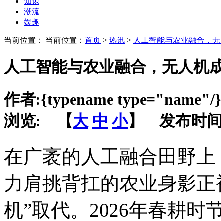
知识
潮流
娱趣
当前位置： 当前位置：
首页
>
热讯
>
人工智能与农业融合，无
人工智能与农业融合，无人机
作者:
{typename type="name"/}
浏览:
【
大
中
小
】 发布时间
在广袤的人工融合田野上
力肩挑背扛的农业
身影正
机”取代。2026年春耕