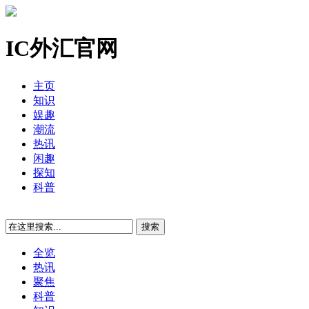
IC外汇官网
主页
知识
娱趣
潮流
热讯
闲趣
探知
科普
全览
热讯
聚焦
科普