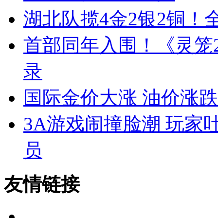
湖北队揽4金2银2铜
首部同年入围！《灵笼
录
国际金价大涨 油价涨
3A游戏闹撞脸潮 玩
员
友情链接