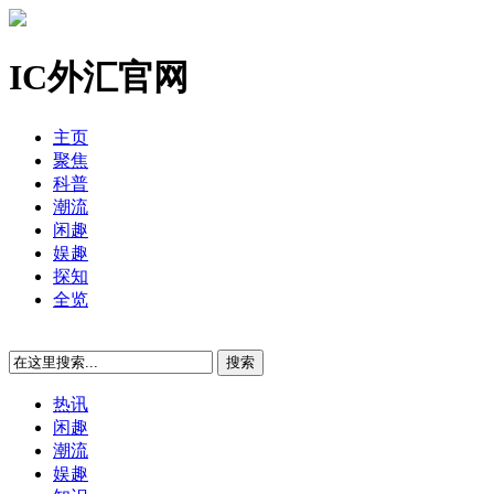
IC外汇官网
主页
聚焦
科普
潮流
闲趣
娱趣
探知
全览
热讯
闲趣
潮流
娱趣